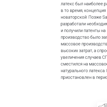
латекс был наиболее 
в то время, концепци
новаторской. Позже S
разработали необходи
и получили патенты на
производство было запу
массовое производств
высоких затрат, а спр
увеличения случаев СП
сместился на массово
натурального латекса.
приостановлен в период